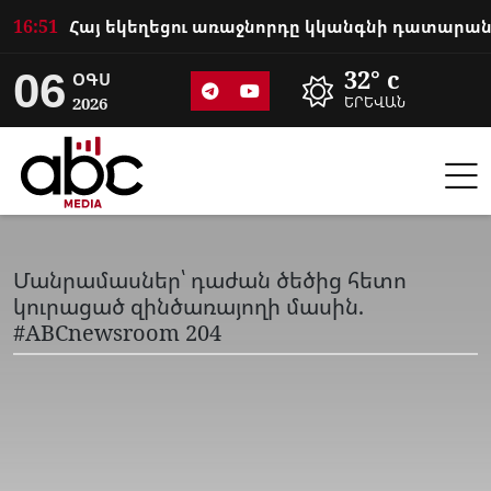
16:51
06
32° c
ՕԳՍ
2026
ԵՐԵՎԱՆ
Մանրամասներ՝ դաժան ծեծից հետո
կուրացած զինծառայողի մասին.
#ABCnewsroom 204