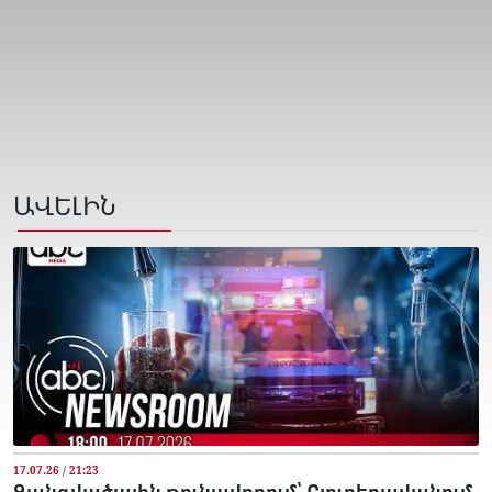
ԱՎԵԼԻՆ
17.07.26 / 21:23
Զանգվածային թունավորում՝ Բյուրեղավանում.