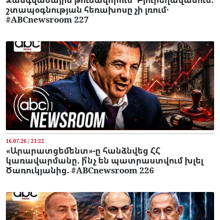
շտապօգնության հեռախոսը չի լռում․
#ABCnewsroom 227
16.07.26 / 21:22
«Արարատցեմենտ»-ը հանձնվեց ՀՀ
կառավարմանը. ի՞նչ են պատրաստվում խլել
Ծառուկյանից. #ABCnewsroom 226