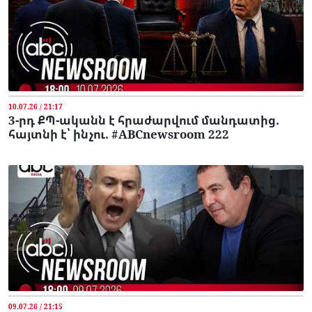
10.07.26 / 21:17
3-րդ ՔՊ-ականն է հրաժարվում մանդատից.
հայտնի է՝ ինչու. #ABCnewsroom 222
09.07.26 / 21:15