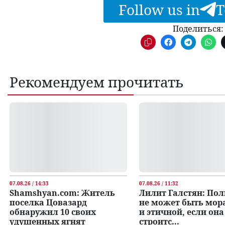
Follow us in
T
Поделиться:
Рекомендуем прочитать
07.08.26 / 14:33
07.08.26 / 11:32
Shamshyan.com: Житель
Лилит Галстян: По
поселка Цовазард
не может быть мор
обнаружил 10 своих
и этичной, если она
удушенных ягнят
строитс...