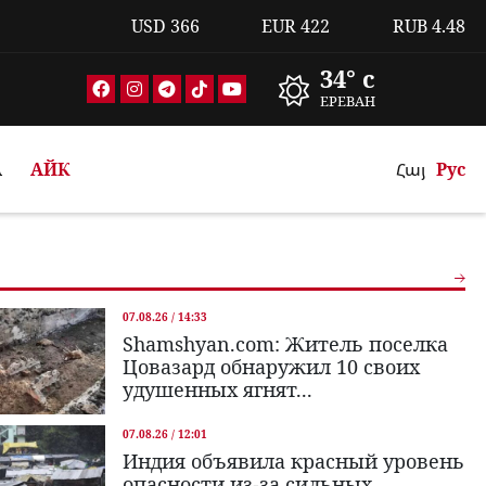
USD
366
EUR
422
RUB
4.48
34° c
ЕРЕВАН
А
АЙК
Հայ
Рус
07.08.26 / 14:33
Shamshyan.com: Житель поселка
Цовазард обнаружил 10 своих
удушенных ягнят...
07.08.26 / 12:01
Индия объявила красный уровень
опасности из-за сильных