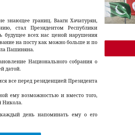
не знающее границ. Ваагн Хачатурян,
нию, стал Президентом Республики
ь будущее всех нас ценой нарушения
ывание на посту как можно больше и по
ола Пашиняна.
тановление Национального собрания о
й датой.
емся все перед резиденцией Президента
ной ему возможностью и вместо того,
й Никола.
и каждый день напоминать ему о его