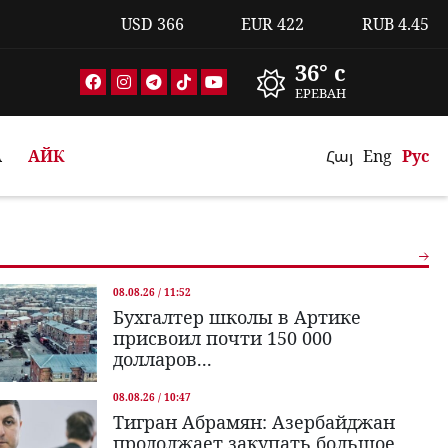
USD
366
EUR
422
RUB
4.45
36° c
ЕРЕВАН
А
АЙК
Հայ
Eng
Рус
08.08.26 / 11:52
Бухгалтер школы в Артике
присвоил почти 150 000
долларов...
08.08.26 / 10:47
Тигран Абрамян: Азербайджан
продолжает закупать большое