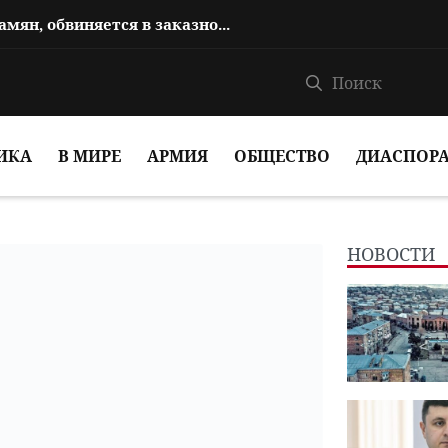
Сын Овика Абрамяна, Аргам Абрамян, обвиняется в заказном убийстве
ИКА
В МИРЕ
АРМИЯ
ОБЩЕСТВО
ДИАСПОР
НОВОСТИ