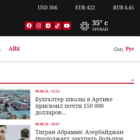
USD
366
EUR
422
RUB
4.45
35° c
ЕРЕВАН
А
АЙК
Հայ
Рус
08.08.26 / 11:52
Бухгалтер школы в Артике
присвоил почти 150 000
долларов...
08.08.26 / 10:47
Тигран Абрамян: Азербайджан
продолжает закупать большое