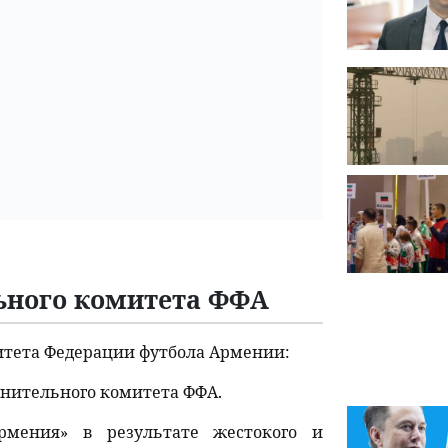
ьного комитета ФФА
итета Федерации футбола Армении:
лнительного комитета ФФА.
мения» в результате жестокого и