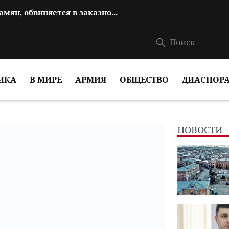
Сын Овика Абрамяна, Аргам Абрамян, обвиняется в заказном убийстве
ИКА
В МИРЕ
АРМИЯ
ОБЩЕСТВО
ДИАСПОР
НОВОСТИ