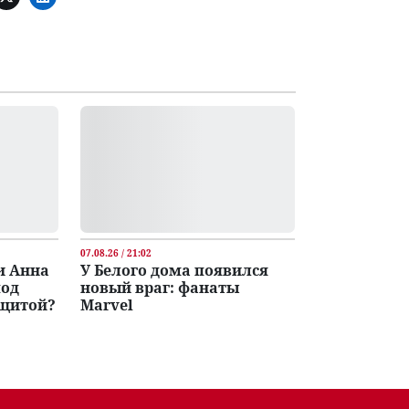
07.08.26 / 21:02
и Анна
У Белого дома появился
под
новый враг: фанаты
ащитой?
Marvel