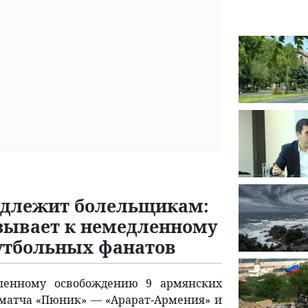
адлежит болельщикам:
зывает к немедленному
утбольных фанатов
ленному освобождению 9 армянских
матча «Пюник» — «Арарат-Армения» и