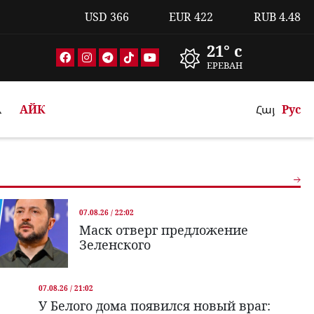
USD
366
EUR
422
RUB
4.48
21° c
ЕРЕВАН
А
АЙК
Հայ
Рус
07.08.26 / 22:02
Маск отверг предложение
Зеленского
07.08.26 / 21:02
У Белого дома появился новый враг: