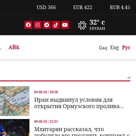
USD
366
EUR
422
RUB
4.45
32° c
ЕРЕВАН
А
АЙК
Հայ
Eng
Рус
09.08.26 / 10:50
Иран выдвинул условия для
открытия Ормузского пролива...
08.08.26 / 22:35
Мхитарян рассказал, что
побудило его продлить контракт с