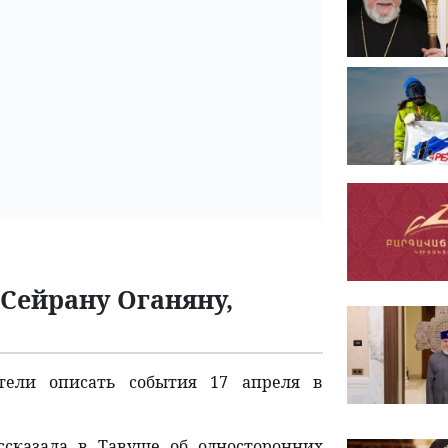
 Сейрану Оганяну,
отели описать события 17 апреля в
ссказала в Тавуше об односторонних