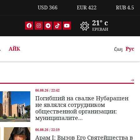
USD
366
EUR
422
RUB
4.5
21° c
ЕРЕВАН
А
АЙК
Հայ
Рус
06.08.26 / 22:42
Погибший на свалке Нубарашен
не являлся сотрудником
общественной организации:
муниципалите...
06.08.26 / 22:19
Арам I: Вызов Его Святейшества в