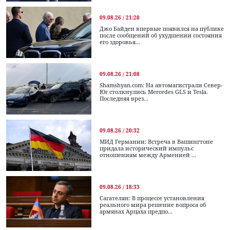
09.08.26 / 21:20
Джо Байден впервые появился на публике
после сообщений об ухудшении состояния
его здоровья...
09.08.26 / 21:08
Shamshyan.com: На автомагистрали Север-
Юг столкнулись Mercedes GLS и Tesla.
Последняя врез...
09.08.26 / 20:32
МИД Германии: Встреча в Вашингтоне
придала исторический импульс
отношениям между Арменией ...
09.08.26 / 18:33
Сагателян: В процессе установления
реального мира решение вопроса об
армянах Арцаха предпо...