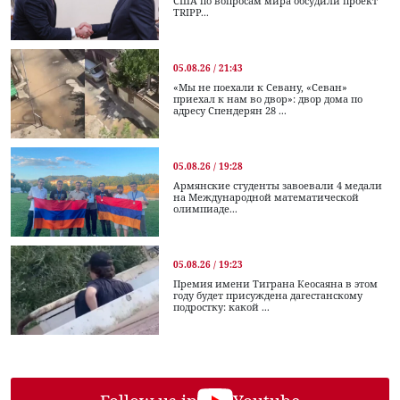
США по вопросам мира обсудили проект
TRIPP...
05.08.26 / 21:43
«Мы не поехали к Севану, «Севан»
приехал к нам во двор»: двор дома по
адресу Спендерян 28 ...
05.08.26 / 19:28
Армянские студенты завоевали 4 медали
на Международной математической
олимпиаде...
05.08.26 / 19:23
Премия имени Тиграна Кеосаяна в этом
году будет присуждена дагестанскому
подростку: какой ...