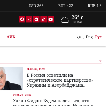
USD
366
EUR
422
RUB
4.5
26° c
ЕРЕВАН
А
АЙК
Հայ
Eng
Рус
06.08.26 / 15:20
В Россия ответили на
«стратегическое партнерство»
Украины и Азербайджана...
06.08.26 / 15:01
Хакан Фидан: Будем надеяться, что
сегодня переговоры между Ираном и