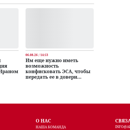
06.08.26 / 14:53
м
Им еще нужно иметь
дня
возможность
 Ираном
конфисковать ЭСА, чтобы
передать ее в довери...
О НАС
СВЯЗ
INFO@A
НАША КОМАНДА