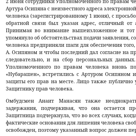
2 июня сотрудники Уполномоченного по правам че
Артура Осипяна с неизвестного адреса электронно
человека (зарегистрированному 1 июня), с просьбо
обратной связи был указан адрес, отличный от 
Принимая во внимание вышеизложенное и тот 
упомянуло об обстоятельствах подачи заявления, 
человека предприняли шаги для обеспечения того
А. Осипяном и чтобы последний дал согласие на пр
следовательно, и на сбор персональных данных.
Уполномоченного по правам человека вновь п
«Нубарашен», встретились с Артуром Осипяном 
защиты его прав на месте. Лицо также публично 
Защитнику прав человека.
Омбудсмен Анаит Манасян также неоднократн
задержания, подчеркивая, что она остается п
Защитница подчеркнула, что во всех случаях, ког
фактические основания для лишения человека сво
освобожден, поэтому указанный вопрос должен пе