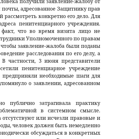
ловека получили заявление-жалобу от
й почты, адресованное Защитнику прав
й рассмотреть конкретно его дело. Для
адреса пенитенциарного учреждения.
факт, что во время визита лицо не
сотрудники Уполномоченного по правам
, чтобы заявление-жалоба были поданы
оведение расследования по его делу, а
 В частности, 3 июня представители
осетили пенитенциарное учреждение
и предприняли необходимые шаги для
упомянуло о заявлении, адресованном
о публично затрагивала практику
роблематичной в системном смысле.
да отсутствуют или исчезли правовые и
боды, человек должен быть немедленно
риодически обсуждаться в конкретных