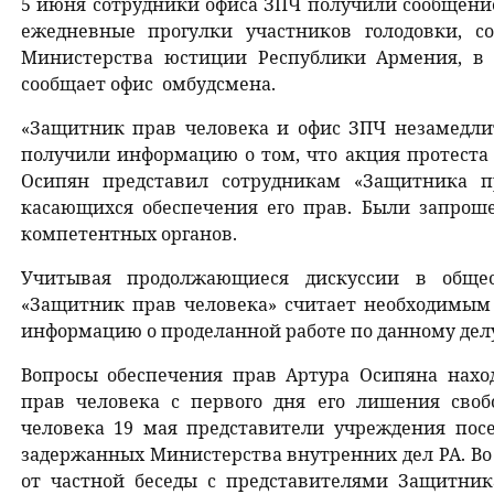
5 июня сотрудники офиса ЗПЧ получили сообщение
ежедневные прогулки участников голодовки, 
Министерства юстиции Республики Армения, в 
сообщает офис омбудсмена.
«Защитник прав человека и офис ЗПЧ незамедли
получили информацию о том, что акция протеста 
Осипян представил сотрудникам «Защитника пр
касающихся обеспечения его прав. Были запрош
компетентных органов.
Учитывая продолжающиеся дискуссии в общес
«Защитник прав человека» считает необходимым
информацию о проделанной работе по данному делу
Вопросы обеспечения прав Артура Осипяна нах
прав человека с первого дня его лишения сво
человека 19 мая представители учреждения пос
задержанных Министерства внутренних дел РА. Во
от частной беседы с представителями Защитник