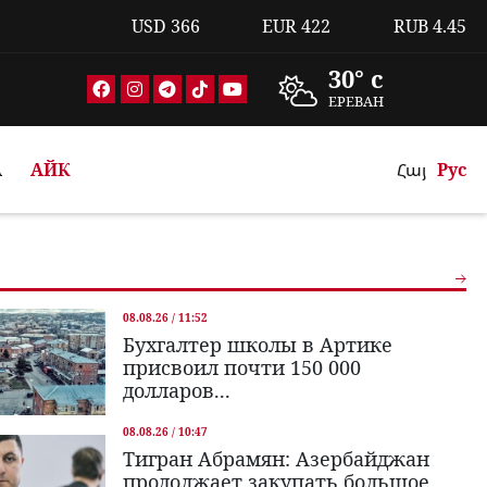
USD
366
EUR
422
RUB
4.45
30° c
ЕРЕВАН
А
АЙК
Հայ
Рус
08.08.26 / 11:52
Бухгалтер школы в Артике
присвоил почти 150 000
долларов...
08.08.26 / 10:47
Тигран Абрамян: Азербайджан
продолжает закупать большое