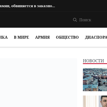
Сын Овика Абрамяна, Аргам Абрамян, обвиняется в заказном убийстве
ИКА
В МИРЕ
АРМИЯ
ОБЩЕСТВО
ДИАСПОР
НОВОСТИ