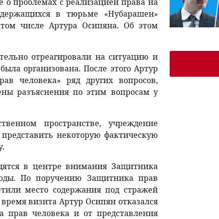
 о проблемах с реализацией права на
содержащихся в тюрьме «Нубарашен»
том числе Артура Осипяна. Об этом
тельно отреагировали на ситуацию и
была организована. После этого Артур
ав человека» ряд других вопросов,
ены разъяснения по этим вопросам у
твенном пространстве, учреждение
 представить некоторую фактическую
.
одятся в центре внимания Защитника
боды. По поручению Защитника прав
етили место содержания под стражей
 время визита Артур Осипян отказался
а прав человека и от представления