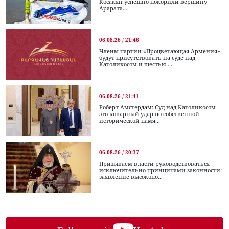
Косакян успешно покорили вершину
Арарата...
06.08.26 / 21:46
Члены партии «Процветающая Армения»
будут присутствовать на суде над
Католикосом и шестью ...
06.08.26 / 21:41
Роберт Амстердам: Суд над Католикосом —
это коварный удар по собственной
исторической памя...
06.08.26 / 20:37
Призываем власти руководствоваться
исключительно принципами законности:
заявление высокопо...