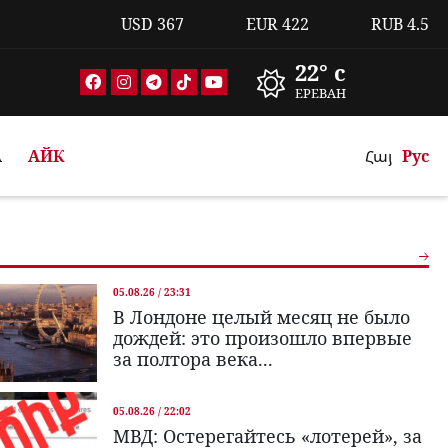
USD
367
EUR
422
RUB
4.5
22° c
ЕРЕВАН
А
АЙК
Հայ
Рус
05.08.26 / 23:31
В Лондоне целый месяц не было
дождей: это произошло впервые
за полтора века...
05.08.26 / 22:02
МВД: Остерегайтесь «лотерей», за