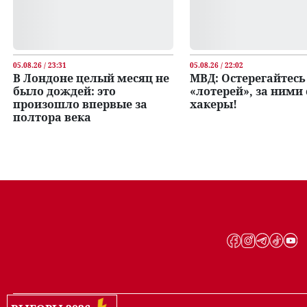
05.08.26 / 23:31
05.08.26 / 22:02
В Лондоне целый месяц не
МВД: Остерегайтесь
было дождей: это
«лотерей», за ними 
произошло впервые за
хакеры!
полтора века