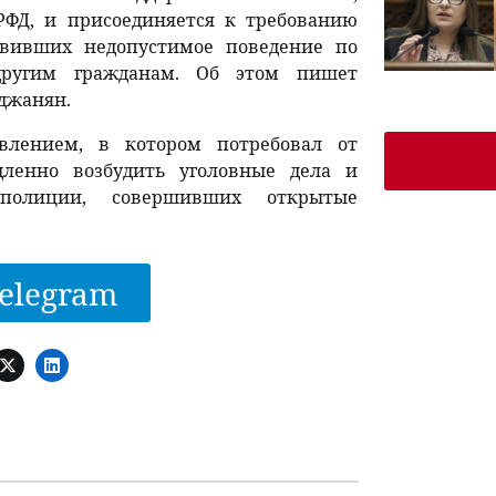
РФД, и присоединяется к требованию
явивших недопустимое поведение по
ругим гражданам. Об этом пишет
джанян.
влением, в котором потребовал от
дленно возбудить уголовные дела и
 полиции, совершивших открытые
elegram