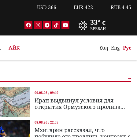
USD
366
EUR
422
RUB
4.45
33° c
ЕРЕВАН
А
АЙК
Հայ
Eng
Рус
09.08.26 / 09:49
Иран выдвинул условия для
открытия Ормузского пролива...
08.08.26 / 22:35
Мхитарян рассказал, что
побудило его продлить контракт с