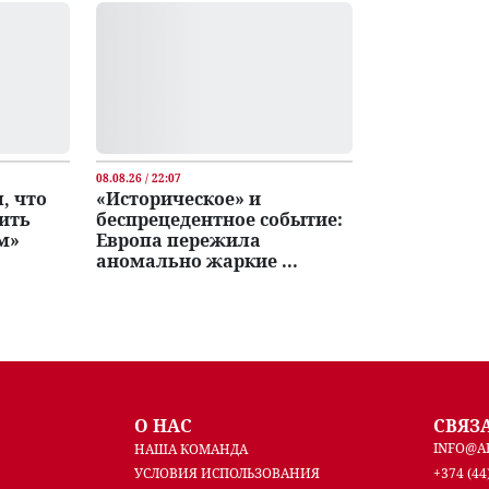
08.08.26 / 22:07
, что
«Историческое» и
ить
беспрецедентное событие:
м»
Европа пережила
аномально жаркие ...
О НАС
СВЯЗ
INFO@A
НАША КОМАНДА
УСЛОВИЯ ИСПОЛЬЗОВАНИЯ
+374 (44