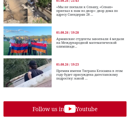
05.08.26 / 21:43
«Мы не поехали к Севану, «Севан»
приехал к нам во двор»: двор дома по
адресу Спендерян 28 ...
05.08.26 / 19:28
Армянские студенты завоевали 4 медали
на Международной математической
олимпиаде...
05.08.26 / 19:23
Премия имени Тиграна Кеосаяна в этом
году будет присуждена дагестанскому
подростку: какой ...
Follow us in
Youtube