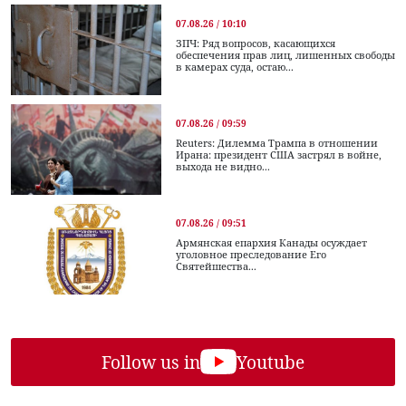
07.08.26 / 10:10
ЗПЧ: Ряд вопросов, касающихся
обеспечения прав лиц, лишенных свободы
в камерах суда, остаю...
07.08.26 / 09:59
Reuters: Дилемма Трампа в отношении
Ирана: президент США застрял в войне,
выхода не видно...
07.08.26 / 09:51
Армянская епархия Канады осуждает
уголовное преследование Его
Святейшества...
Follow us in
Youtube