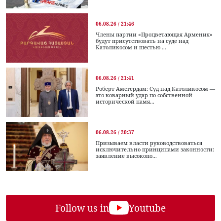
06.08.26 / 21:46
Члены партии «Процветающая Армения»
будут присутствовать на суде над
Католикосом и шестью ...
06.08.26 / 21:41
Роберт Амстердам: Суд над Католикосом —
это коварный удар по собственной
исторической памя...
06.08.26 / 20:37
Призываем власти руководствоваться
исключительно принципами законности:
заявление высокопо...
Follow us in
Youtube