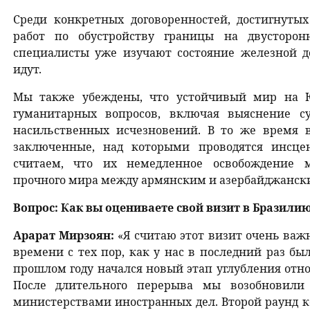
Среди конкретных договоренностей, достигнуты
работ по обустройству границы на двусторон
специалисты уже изучают состояние железной д
идут.
Мы также убеждены, что устойчивый мир на 
гуманитарных вопросов, включая выяснение с
насильственных исчезновений. В то же время 
заключенные, над которыми проводятся инсце
считаем, что их немедленное освобождение м
прочного мира между армянским и азербайджанск
Вопрос: Как вы оцениваете свой визит в Бразили
Арарат Мирзоян:
«Я считаю этот визит очень важ
времени с тех пор, как у нас в последний раз бы
прошлом году начался новый этап углубления от
После длительного перерыва мы возобновили
министерствами иностранных дел. Второй раунд ко