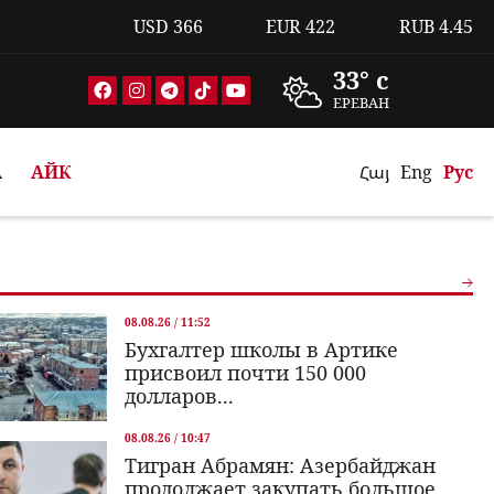
USD
366
EUR
422
RUB
4.45
33° c
ЕРЕВАН
А
АЙК
Հայ
Eng
Рус
08.08.26 / 11:52
Бухгалтер школы в Артике
присвоил почти 150 000
долларов...
08.08.26 / 10:47
Тигран Абрамян: Азербайджан
продолжает закупать большое