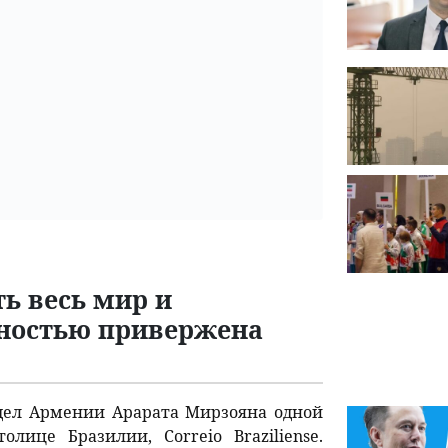
ть весь мир и
лностью привержена
дел Армении Арарата Мирзояна одной
лице Бразилии, Correio Braziliense.