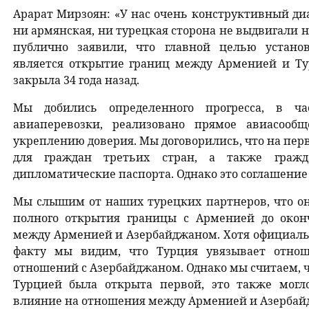
Арарат Мирзоян: «У нас очень конструктивный диа
ни армянская, ни турецкая сторона не выдвигали
публично заявили, что главной целью устано
является открытие границ между Арменией и Тур
закрыла 34 года назад.
Мы добились определенного прогресса, в ча
авиаперевозки, реализовано прямое авиасооб
укреплению доверия. Мы договорились, что на пер
для граждан третьих стран, а также гра
дипломатические паспорта. Однако это соглашение 
Мы слышим от наших турецких партнеров, что он
полного открытия границы с Арменией до око
между Арменией и Азербайджаном. Хотя официаль
факту мы видим, что Турция увязывает отно
отношений с Азербайджаном. Однако мы считаем, 
Турцией была открыта первой, это также могл
влияние на отношения между Арменией и Азербай