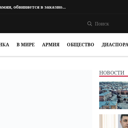
Сын Овика Абрамяна, Аргам Абрамян, обвиняется в заказном убийстве
ИКА
В МИРЕ
АРМИЯ
ОБЩЕСТВО
ДИАСПОР
НОВОСТИ