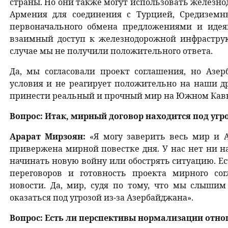
страны. Но они также могут использовать железн
Армения для соединения с Турцией, Средиземн
первоначального обмена предложениями и иде
взаимный доступ к железнодорожной инфраструк
случае мы не получили положительного ответа.
Да, мы согласовали проект соглашения, но Азе
условия и не реагирует положительно на наши д
принести реальный и прочный мир на Южном Кавк
Вопрос: Итак, мирный договор находится под угр
Арарат Мирзоян:
«Я могу заверить весь мир и 
привержена мирной повестке дня. У нас нет ни 
начинать новую войну или обострять ситуацию. Е
переговоров и готовность проекта мирного со
новости. Да, мир, судя по тому, что мы слышим
оказаться под угрозой из-за Азербайджана».
Вопрос: Есть ли перспективы нормализации отн