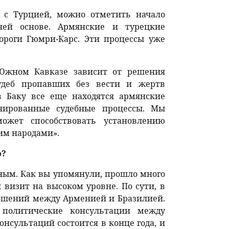
х с Турцией, можно отметить начало
ней основе. Армянские и турецкие
ороги Гюмри-Карс. Эти процессы уже
Южном Кавказе зависит от решения
удеб пропавших без вести и жертв
в Баку все еще находятся армянские
нированные судебные процессы. Мы
ожет способствовать установлению
им народами».
ю?
ным. Как вы упомянули, прошло много
л визит на высоком уровне. По сути, в
ношений между Арменией и Бразилией.
 политические консультации между
нсультаций состоится в конце года, и