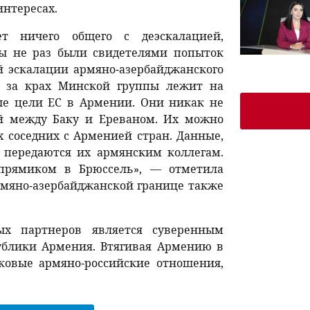
интересах.
т ничего общего с деэскалацией,
Мы не раз были свидетелями попыток
й эскалации армяно-азербайджанского
ы за крах Минской группы лежит на
ые цели ЕС в Армении. Они никак не
й между Баку и Ереваном. Их можно
 соседних с Арменией стран. Данные,
 передаются их армянским коллегам.
 прямиком в Брюссель», — отметила
армяно-азербайджанской границе также
ых партнеров является суверенным
ублики Армения. Втягивая Армению в
ковые армяно-российские отношения,