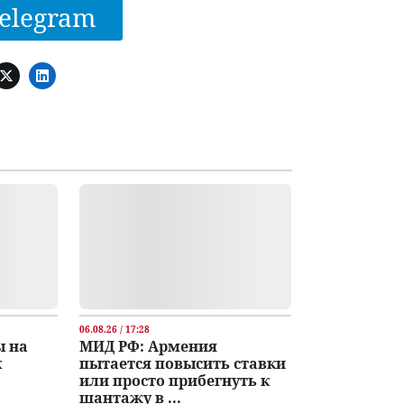
elegram
06.08.26 / 17:28
ы на
МИД РФ: Армения
к
пытается повысить ставки
или просто прибегнуть к
шантажу в ...