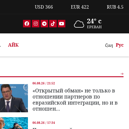
USD
366
EUR
422
RUB
4.5
24° c
ЕРЕВАН
А
АЙК
Հայ
Рус
06.08.26 / 21:52
«Открытый обман» не только в
отношении партнеров по
евразийской интеграции, но и в
отношен...
06.08.26 / 17:34