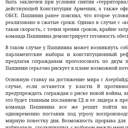
быть заключен при условии снятия «территориа
действующей Конституции Армении, а также оф
ОБСЕ. Пашинян ранее пояснял, что второе усло
реализовано в сжатые сроки. Однако в случае с 
такая скорость, с точки зрения сроков, крайне зат
команда Пашиняна демонстрирует готовность обесп
В таком случае у Пашиняна может возникнуть соб
парламентские выборы и конституционный рефе
предлагая согражданам проголосовать по двум 
Пашинян серьезно рискует в плане возможной потер
Основную ставку на достижение мира с Азербайд
случае, если останется у власти. В противн
предупреждать сограждан о риске новой войны, вп
это будет главным посланием ГД и ее лидера в п
команда Пашиняна все же решит пойти на 
одновременно поставив под угрозу воспроизво
мирную повестку дня. Возможность прорыва для 
избиратель, столкнувшись с выбором между меньш