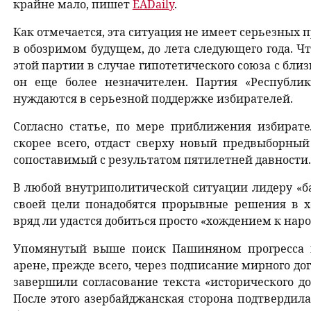
крайне мало, пишет
EADaily
.
Как отмечается, эта ситуация не имеет серьезных 
в обозримом будущем, до лета следующего года. Ч
этой партии в случае гипотетического союза с бл
он еще более незначителен. Партия «Республи
нуждаются в серьезной поддержке избирателей.
Согласно статье, по мере приближения избират
скорее всего, отдаст сверху новый предвыборный
сопоставимый с результатом пятилетней давности.
В любой внутриполитической ситуации лидеру «б
своей цели понадобятся прорывные решения в х
вряд ли удастся добиться просто «хождением к наро
Упомянутый выше поиск Пашиняном прогресса 
арене, прежде всего, через подписание мирного до
завершили согласование текста «исторического до
После этого азербайджанская сторона подтверди