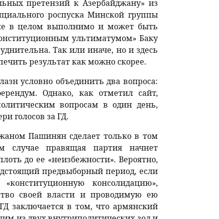
льных претензий к Азербайджану» из
ициального роспуска Минской группы
вие в целом выполнимо и может быть
«конституционным ультиматумом» Баку
руднительна. Так или иначе, но и здесь
ечить результат как можно скорее.
лазн условно объединить два вопроса:
рендум. Однако, как отметил сайт,
политическим вопросам в один день,
и голосов за ГД.
жаном Пашинян сделает только в том
ом случае правящая партия начнет
лоть до ее «неизбежности». Вероятно,
редстоящий предвыборный период, если
«конституционную консолидацию»,
дство своей власти и проводимую ею
ГД заключается в том, что армянский
им из двух внутриполитических зол и