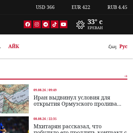
USD
366
EUR
422
RUB
4.45
33° c
ЕРЕВАН
А
АЙК
Հայ
Рус
09.08.26 / 09:49
Иран выдвинул условия для
открытия Ормузского пролива...
08.08.26 / 22:35
Мхитарян рассказал, что
побудило его продлить контракт с