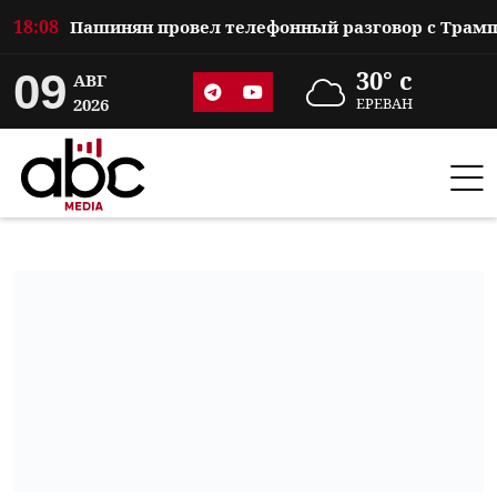
18:08
09
30° c
АВГ
2026
ЕРЕВАН