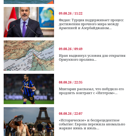
09.08.26 / 11:22
Фидан: Турция поддерживает процесс
достижения прочного мира между
Арменией и Азербайджаном...
09.08.26 / 09:49
Иран выдвинул условия для открытия
Ормузского пролива...
08.08.26 / 22:35
Мхитарян рассказал, что побудило его
продлить контракт с «Интером»...
08.08.26 / 22:07
«Историческое» и беспрецедентное
событие: Европа пережила аномально
жаркие июнь и июль...