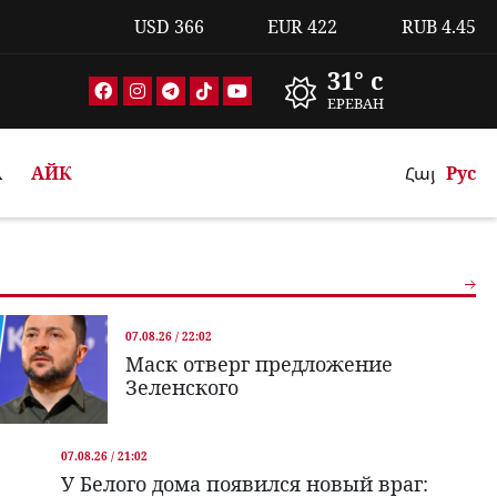
USD
366
EUR
422
RUB
4.45
31° c
ЕРЕВАН
А
АЙК
Հայ
Рус
07.08.26 / 22:02
Маск отверг предложение
Зеленского
07.08.26 / 21:02
У Белого дома появился новый враг: