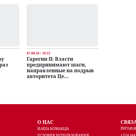
07.08.26 / 18:12
ву
Гарегин II: Власти
раз
предпринимают шаги,
направленные на подрыв
авторитета Це...
О НАС
СВЯЗ
INFO@A
НАША КОМАНДА
УСЛОВИЯ ИСПОЛЬЗОВАНИЯ
+374 (44