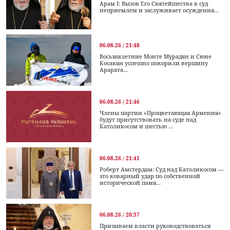
Арам I: Вызов Его Святейшества в суд
неприемлем и заслуживает осуждения...
06.08.26 / 21:48
Восьмилетние Монте Мурадян и Сюне
Косакян успешно покорили вершину
Арарата...
06.08.26 / 21:46
Члены партии «Процветающая Армения»
будут присутствовать на суде над
Католикосом и шестью ...
06.08.26 / 21:41
Роберт Амстердам: Суд над Католикосом —
это коварный удар по собственной
исторической памя...
06.08.26 / 20:37
Призываем власти руководствоваться