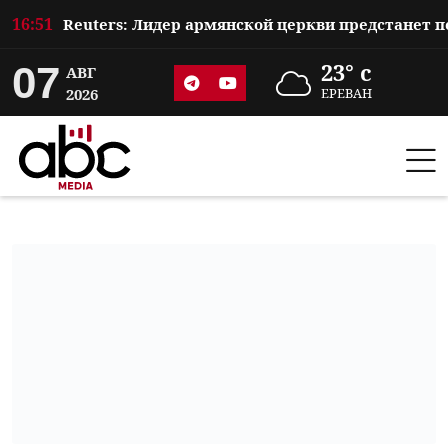
16:51
07
23° c
АВГ
2026
ЕРЕВАН