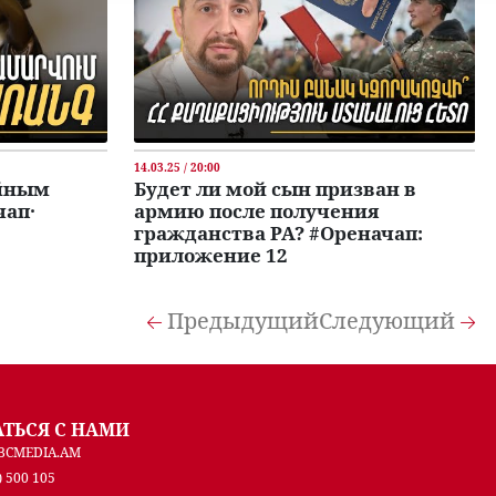
14.03.25 / 20:00
ойным
Будет ли мой сын призван в
чап․
армию после получения
гражданства РА? #Ореначап:
приложение 12
Предыдущий
Следующий
АТЬСЯ С НАМИ
BCMEDIA.AM
) 500 105