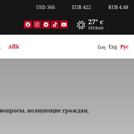
USD
366
EUR
422
RUB
4.48
27° c
ЕРЕВАН
А
АЙК
Հայ
Eng
Рус
 вопросы, волнующие граждан,