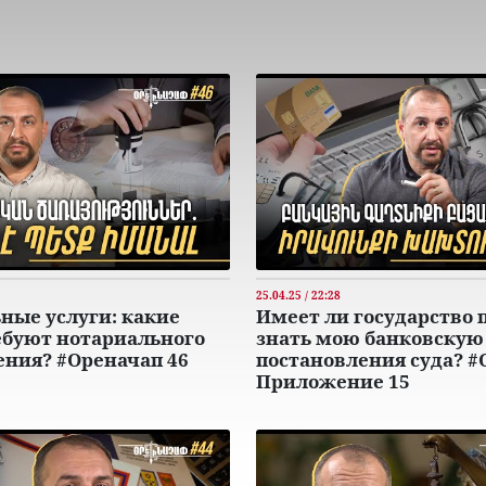
25.04.25 / 22:28
ные услуги: какие
Имеет ли государство 
ебуют нотариального
знать мою банковскую 
ения? #Ореначап 46
постановления суда? #
Приложение 15