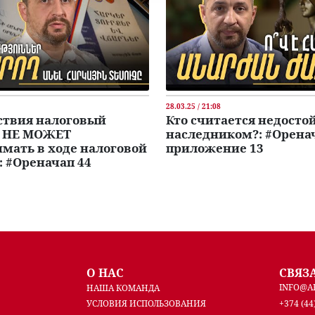
28.03.25 / 21:08
ствия налоговый
Кто считается недост
р НЕ МОЖЕТ
наследником?: #Орена
мать в ходе налоговой
приложение 13
: #Ореначап 44
О НАС
СВЯЗ
INFO@A
НАША КОМАНДА
УСЛОВИЯ ИСПОЛЬЗОВАНИЯ
+374 (44