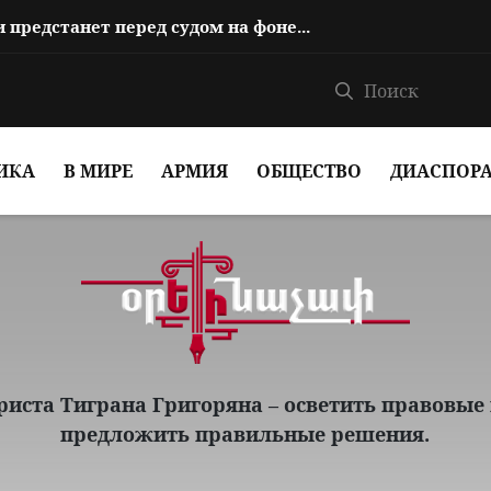
Reuters: Лидер армянской церкви предстанет перед судом на фоне обострени...
ИКА
В МИРЕ
АРМИЯ
ОБЩЕСТВО
ДИАСПОР
иста Тиграна Григоряна – осветить правовые
предложить правильные решения.