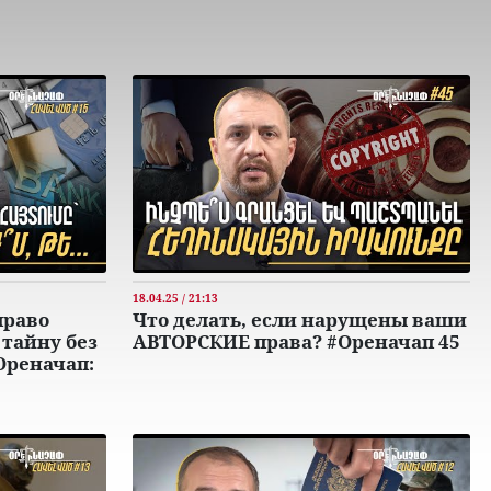
18.04.25 / 21:13
право
Что делать, если нарущены ваши
тайну без
АВТОРСКИЕ права? #Ореначап 45
Ореначап: