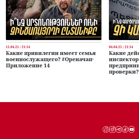
11.04.25 / 21:14
04.04.25 / 21:14
Какие привилегии имеет семья
Какие дей
военнослужащего? #Ореначап․
инспекто
Приложение 14
предприни
проверки?