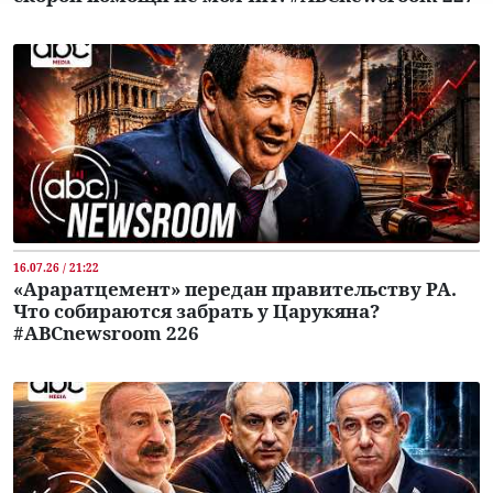
16.07.26 / 21:22
«Араратцемент» передан правительству РА.
Что собираются забрать у Царукяна?
#ABCnewsroom 226