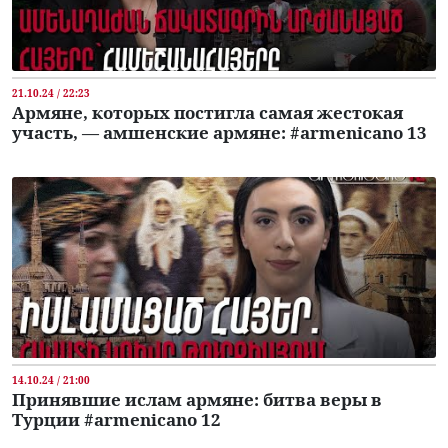
21.10.24 / 22:23
Армяне, которых постигла самая жестокая
участь, — амшенские армяне: #armenicano 13
14.10.24 / 21:00
Принявшие ислам армяне: битва веры в
Турции #armenicano 12