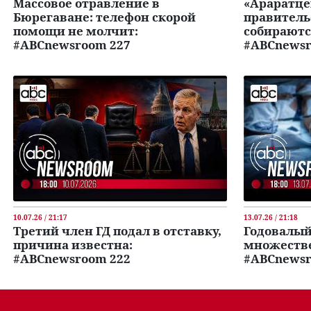
Массовое отравление в
«Араратце
Бюрегаване: телефон скорой
правитель
помощи не молчит:
собираютс
#ABCnewsroom 227
#ABCnewsr
10.07.26 / 21:17
13.07.26 / 21:18
Третий член ГД подал в отставку,
Годовалый
причина известна:
множеств
#ABCnewsroom 222
#ABCnewsr