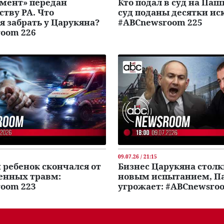
мент» передан
Кто подал в суд на Паш
ству РА. Что
суд поданы десятки ис
я забрать у Царукяна?
#ABCnewsroom 225
oom 226
09.07.26 / 21:15
 ребенок скончался от
Бизнес Царукяна столк
енных травм:
новым испытанием, 
oom 223
угрожает: #ABCnewsro