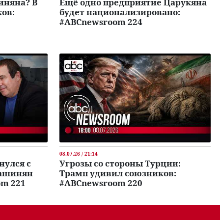
иняна? В
Ещё одно предприятие Царукяна
ков:
будет национализировано:
#ABCnewsroom 224
08.07.26 / 21:14
нулся с
Угрозы со стороны Турции:
Пашинян
Трамп удивил союзников:
om 221
#ABCnewsroom 220