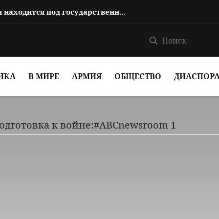
На каком основании Анна Акопян находится под государственной защитой?
ИКА
В МИРЕ
АРМИЯ
ОБЩЕСТВО
ДИАСПОР
подготовка к войне:#ABCnewsroom 1