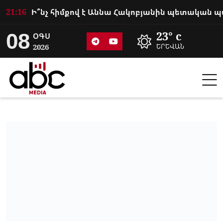
21:16
08
23° c
ՕԳՍ
2026
ԵՐԵՎԱՆ