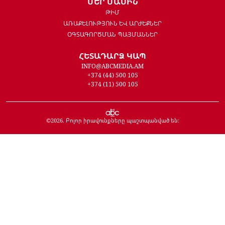
ՄԵՐ ՄԱՍԻՆ
ԹԻՄ
ԱՌԱՔԵԼՈՒԹՅՈՒՆ ԵՎ ԱՐԺԵՔՆԵՐ
ՕԳՏԱԳՈՐԾՄԱՆ ՊԱՅՄԱՆՆԵՐ
ՀԵՏԱԴԱՐՁ ԿԱՊ
INFO@ABCMEDIA.AM
+374 (44) 500 105
+374 (11) 500 105
©
2026
. Բոլոր իրավունքները պաշտպանված են: