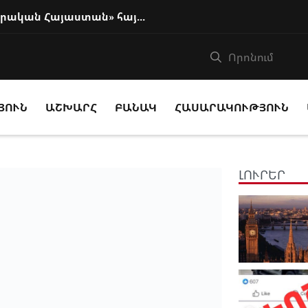
Բաքուն ողջունել է Փաշինյանի «իրական Հայաստան» հայեցակարգը
ՅՈՒՆ
ԱՇԽԱՐՀ
ԲԱՆԱԿ
ՀԱՍԱՐԱԿՈՒԹՅՈՒՆ
ԼՈՒՐԵՐ