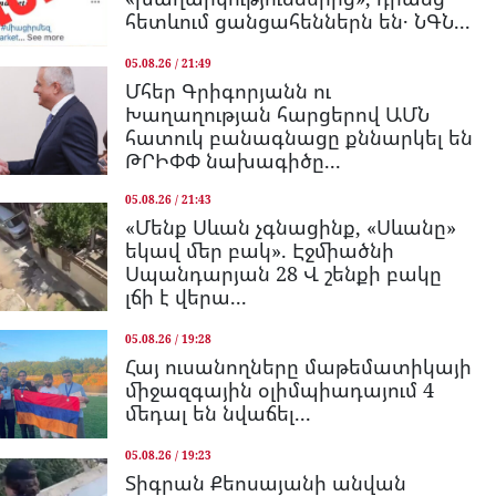
հետևում ցանցահեններն են․ ՆԳՆ...
05.08.26 / 21:49
Մհեր Գրիգորյանն ու
Խաղաղության հարցերով ԱՄՆ
հատուկ բանագնացը քննարկել են
ԹՐԻՓՓ նախագիծը...
05.08.26 / 21:43
«Մենք Սևան չգնացինք, «Սևանը»
եկավ մեր բակ». Էջմիածնի
Սպանդարյան 28 Վ շենքի բակը
լճի է վերա...
05.08.26 / 19:28
Հայ ուսանողները մաթեմատիկայի
միջազգային օլիմպիադայում 4
մեդալ են նվաճել...
05.08.26 / 19:23
Տիգրան Քեոսայանի անվան