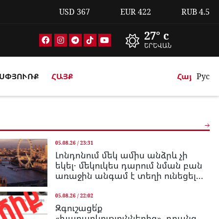
USD
367
EUR
422
RUB
4.5
27° c
ԵՐԵՎԱՆ
ՍՓՅՈՒՌՔ
ՀԱՅՔ
Հայ
Рус
05.08.26 / 23:31
Լոնդոնում մեկ ամիս անձրև չի
եկել․ մեկուկես դարում նման բան
առաջին անգամ է տեղի ունեցել...
05.08.26 / 22:02
Զգուշացե՛ք
«խաղարկություններից», դրանց