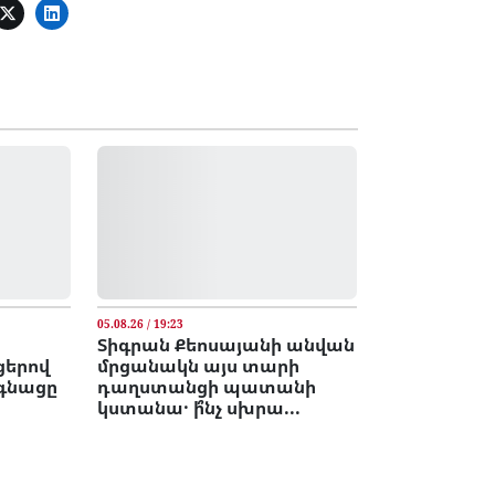
05.08.26 / 19:23
ւ
Տիգրան Քեոսայանի անվան
ցերով
մրցանակն այս տարի
գնացը
դաղստանցի պատանի
կստանա․ ի՞նչ սխրա...