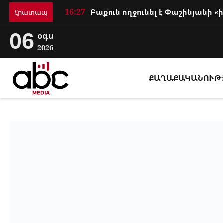
16:27
Հրատապ
06
օգս
2026
ՔԱՂԱՔԱԿԱՆՈՒԹ