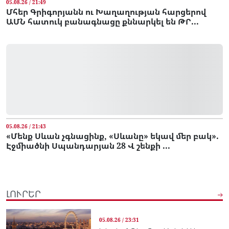
05.08.26 / 21:49
Մհեր Գրիգորյանն ու Խաղաղության հարցերով
ԱՄՆ հատուկ բանագնացը քննարկել են ԹՐ...
05.08.26 / 21:43
«Մենք Սևան չգնացինք, «Սևանը» եկավ մեր բակ».
Էջմիածնի Սպանդարյան 28 Վ շենքի ...
ԼՈՒՐԵՐ
05.08.26 / 23:31