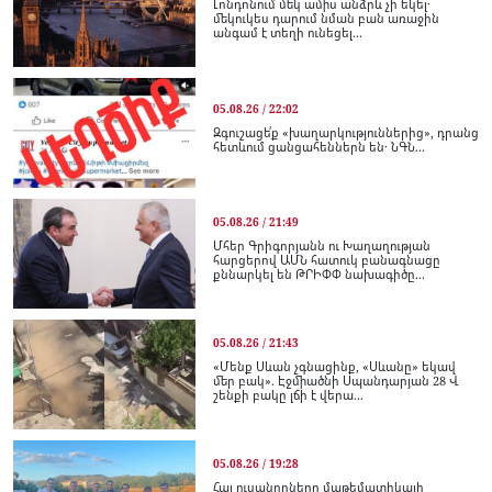
Լոնդոնում մեկ ամիս անձրև չի եկել․
մեկուկես դարում նման բան առաջին
անգամ է տեղի ունեցել...
05.08.26 / 22:02
Զգուշացե՛ք «խաղարկություններից», դրանց
հետևում ցանցահեններն են․ ՆԳՆ...
05.08.26 / 21:49
Մհեր Գրիգորյանն ու Խաղաղության
հարցերով ԱՄՆ հատուկ բանագնացը
քննարկել են ԹՐԻՓՓ նախագիծը...
05.08.26 / 21:43
«Մենք Սևան չգնացինք, «Սևանը» եկավ
մեր բակ». Էջմիածնի Սպանդարյան 28 Վ
շենքի բակը լճի է վերա...
05.08.26 / 19:28
Հայ ուսանողները մաթեմատիկայի