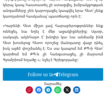
կերպ կապ հաստատել չի ստացվել, խմբակցության
անդամները չեն կարողացել կապվել նրա հետ՝ չենք
կաողանում հասկանալ՝ պատճառը որն է:
«Կարենի հետ միշտ լավ հարաբերություններ ենք
ունեցել, նա եղել է մեր աջակիցներից։ Այսօր,
սակայն, ակնհայտ է՝ խնդիր կա։ Նա անձամբ ինձ
հետ խոսելուց հետո որոշեց մանդատը վայր դնել,
իսկ այժմ փոշմանել է։ Ես սա կապում եմ ՔՊ-ի հետ՝
կարծում եմ ՔՊ-ն չի հանգստացել, չի մարսում
Գյումրիում եղածը »,- նշել է Գրիգորյանը:
Follow us in
Telegram
Տարածել: