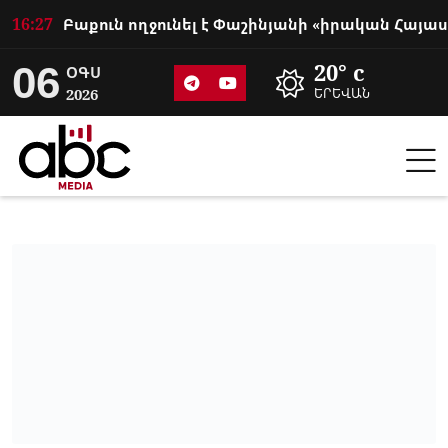
16:27
06
20° c
ՕԳՍ
2026
ԵՐԵՎԱՆ