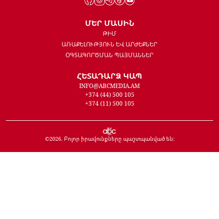
ՄԵՐ ՄԱՍԻՆ
ԹԻՄ
ԱՌԱՔԵԼՈՒԹՅՈՒՆ ԵՎ ԱՐԺԵՔՆԵՐ
ՕԳՏԱԳՈՐԾՄԱՆ ՊԱՅՄԱՆՆԵՐ
ՀԵՏԱԴԱՐՁ ԿԱՊ
INFO@ABCMEDIA.AM
+374 (44) 500 105
+374 (11) 500 105
©
2026
. Բոլոր իրավունքները պաշտպանված են: