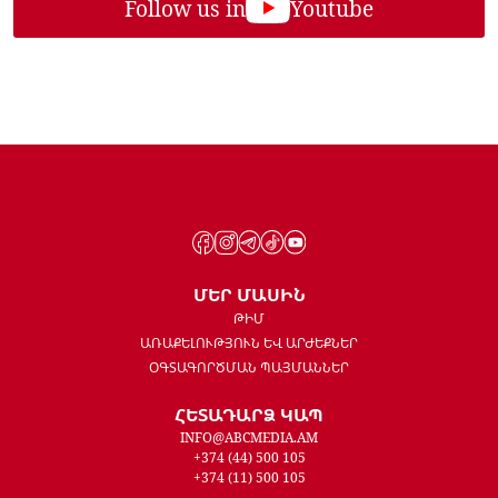
Follow us in
Youtube
ՄԵՐ ՄԱՍԻՆ
ԹԻՄ
ԱՌԱՔԵԼՈՒԹՅՈՒՆ ԵՎ ԱՐԺԵՔՆԵՐ
ՕԳՏԱԳՈՐԾՄԱՆ ՊԱՅՄԱՆՆԵՐ
ՀԵՏԱԴԱՐՁ ԿԱՊ
INFO@ABCMEDIA.AM
+374 (44) 500 105
+374 (11) 500 105