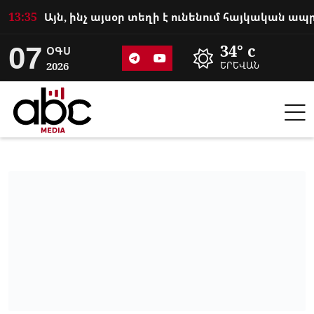
13:35
07
34° c
ՕԳՍ
2026
ԵՐԵՎԱՆ