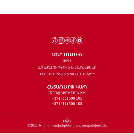
ՄԵՐ ՄԱՍԻՆ
ԹԻՄ
ԱՌԱՔԵԼՈՒԹՅՈՒՆ ԵՎ ԱՐԺԵՔՆԵՐ
ՕԳՏԱԳՈՐԾՄԱՆ ՊԱՅՄԱՆՆԵՐ
ՀԵՏԱԴԱՐՁ ԿԱՊ
INFO@ABCMEDIA.AM
+374 (44) 500 105
+374 (11) 500 105
©
2026
. Բոլոր իրավունքները պաշտպանված են: