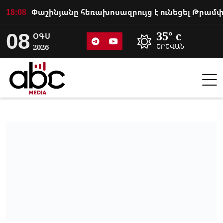
18:08
08
35° c
ՕԳՍ
2026
ԵՐԵՎԱՆ