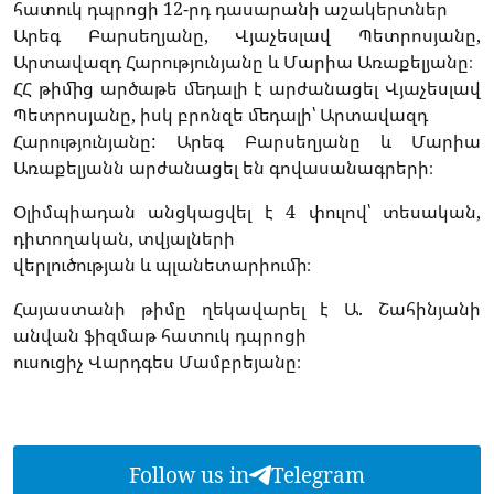
հատուկ դպրոցի 12-րդ դասարանի աշակերտներ
Արեգ Բարսեղյանը, Վյաչեսլավ Պետրոսյանը,
Արտավազդ Հարությունյանը և Մարիա Առաքելյանը։
ՀՀ թիմից արծաթե մեդալի է արժանացել Վյաչեսլավ
Պետրոսյանը, իսկ բրոնզե մեդալի՝ Արտավազդ
Հարությունյանը: Արեգ Բարսեղյանը և Մարիա
Առաքելյանն արժանացել են գովասանագրերի։
Օլիմպիադան անցկացվել է 4 փուլով՝ տեսական,
դիտողական, տվյալների
վերլուծության և պլանետարիումի։
Հայաստանի թիմը ղեկավարել է Ա. Շահինյանի
անվան ֆիզմաթ հատուկ դպրոցի
ուսուցիչ Վարդգես Մամբրեյանը։
Follow us in
Telegram