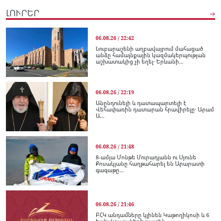
ԼՈՒՐԵՐ
06.08.26 / 22:42
Նուբարաշենի աղբավայրում մահացած
անձը համայնքային կազմակերպության
աշխատակից չի եղել․ Երևանի...
06.08.26 / 22:19
Անընդունելի և դատապարտելի է
Վեհափառին դատարան հրավիրելը․ Արամ
Ա...
06.08.26 / 21:48
8-ամյա Մոնթե Մուրադյանն ու Սյունե
Քոսակյանը հաղթահարել են Արարատի
գագաթը...
06.08.26 / 21:46
ԲՀԿ անդամները կլինեն Կաթողիկոսի և 6