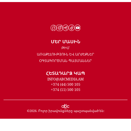
ՄԵՐ ՄԱՍԻՆ
ԹԻՄ
ԱՌԱՔԵԼՈՒԹՅՈՒՆ ԵՎ ԱՐԺԵՔՆԵՐ
ՕԳՏԱԳՈՐԾՄԱՆ ՊԱՅՄԱՆՆԵՐ
ՀԵՏԱԴԱՐՁ ԿԱՊ
INFO@ABCMEDIA.AM
+374 (44) 500 105
+374 (11) 500 105
©
2026
. Բոլոր իրավունքները պաշտպանված են: