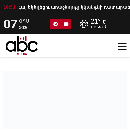
16:51
07
21° c
ՕԳՍ
2026
ԵՐԵՎԱՆ