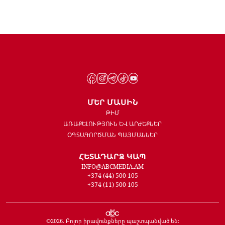
ՄԵՐ ՄԱՍԻՆ
ԹԻՄ
ԱՌԱՔԵԼՈՒԹՅՈՒՆ ԵՎ ԱՐԺԵՔՆԵՐ
ՕԳՏԱԳՈՐԾՄԱՆ ՊԱՅՄԱՆՆԵՐ
ՀԵՏԱԴԱՐՁ ԿԱՊ
INFO@ABCMEDIA.AM
+374 (44) 500 105
+374 (11) 500 105
©
2026
. Բոլոր իրավունքները պաշտպանված են: