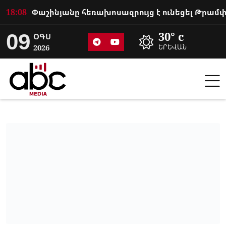
18:08
09
30° c
ՕԳՍ
2026
ԵՐԵՎԱՆ