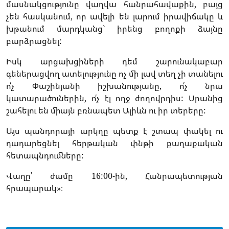
մասնակցությունը վաղվա հանրահավաքին, բայց
չեն հասկանում, որ ավելի են լարում իրավիճակը և
խթանում մարդկանց` իրենց բողոքի ձայնը
բարձրացնել:
Իսկ արցախցիների դեմ շարունակաբար
գեներացվող ատելությունը ոչ մի լավ տեղ չի տանելու
ո՛չ Փաշինյանի իշխանությանը, ո՛չ նրա
կատարածուներին, ո՛չ էլ ողջ ժողովրդիս: Սրանից
շահելու են միայն բռնապետ Ալիևն ու իր տերերը:
Այս պանդորայի արկղը պետք է շտապ փակել ու
դադարեցնել հերթական փնթի քաղաքական
հետապնդումները:
Վաղը՝ ժամը 16:00-ին, Հանրապետության
հրապարակ»։