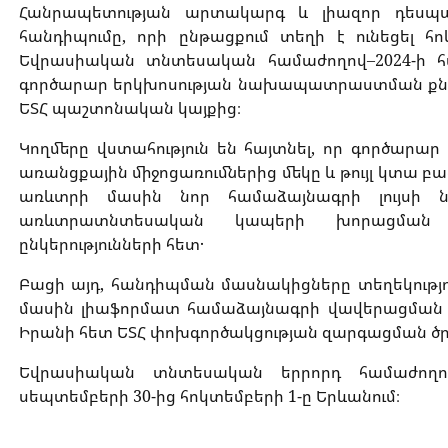
Հանրապետության արտակարգ և լիազոր դեսպ
հանդիպումը, որի ընթացքում տեղի է ունեցել հ
Եվրասիական տնտեսական համաժողով–2024-ի 
գործարար երկխոսության նախապատրաստման քննա
ԵՏՀ պաշտոնական կայքից։
Կողմերը վստահություն են հայտնել, որ գործարա
առանցքային միջոցառումներից մեկը և թույլ կտա բ
առևտրի մասին նոր համաձայնագրի լույսի ն
առևտրատնտեսական կապերի խորացման հն
ընկերությունների հետ․
Բացի այդ, հանդիպման մասնակիցները տեղեկութ
մասին լիաֆորմատ համաձայնագրի վավերացման 
Իրանի հետ ԵՏՀ փոխգործակցության զարգացման ծ
Եվրասիական տնտեսական երրորդ համաժողո
սեպտեմբերի 30-ից հոկտեմբերի 1-ը Երևանում։