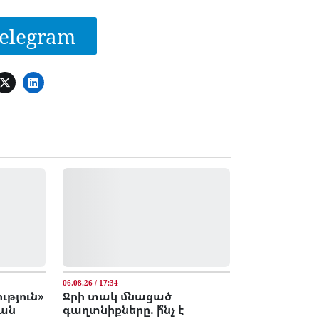
elegram
06.08.26 / 17:34
թյուն»
Ջրի տակ մնացած
կան
գաղտնիքները. ի՞նչ է