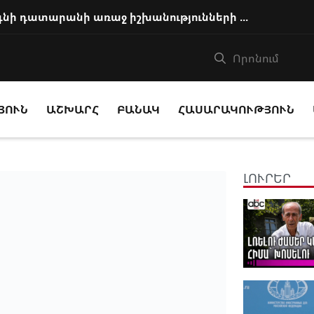
Հայ եկեղեցու առաջնորդը կկանգնի դատարանի առաջ իշխանությունների հետ խորացո...
ՅՈՒՆ
ԱՇԽԱՐՀ
ԲԱՆԱԿ
ՀԱՍԱՐԱԿՈՒԹՅՈՒՆ
ԼՈՒՐԵՐ