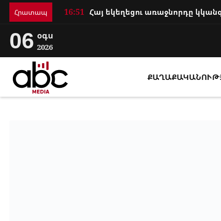
16:51
Հրատապ
06
օգս
2026
ՔԱՂԱՔԱԿԱՆՈՒԹ