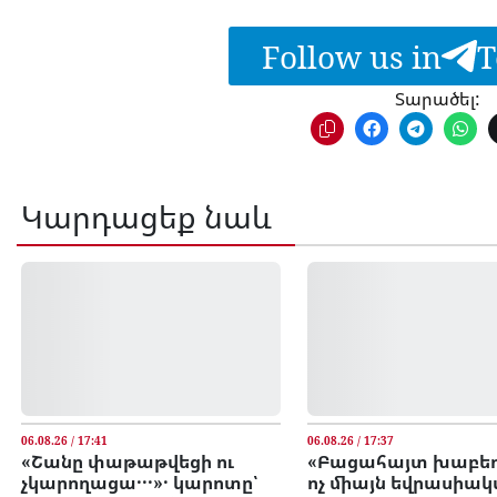
Follow us in
T
Տարածել:
Կարդացեք նաև
06.08.26 / 17:41
06.08.26 / 17:37
«Շանը փաթաթվեցի ու
«Բացահայտ խաբեու
չկարողացա․․․»․ կարոտը՝
ոչ միայն եվրասիա