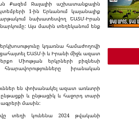
ան Քազեմ Ջալալիի աշխատանքային
ոկտեմբերի 1-ին Երևանում կայանալիք
հարթակում նախատեսվող ԵԱՏՄ-Իրան
րկումը: Այս մասին տեղեկանում ենք
ր երկխոսությունը կդառնա համաժողովի
ացահայտել ԵԱՏՄ-ի և Իրանի միջև ազատ
երքո Միության երկրների բիզնեսի
արավորությունները իրանական
յուններ են փոխանակել ազատ առևտրի
ընթացքի և ընթացիկ և հաջորդ տարի
րագրերի մասին:
վը տեղի կունենա 2024 թվականի