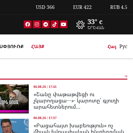
USD
366
EUR
422
RUB
4.5
33° c
ԵՐԵՎԱՆ
ՍՓՅՈՒՌՔ
ՀԱՅՔ
Հայ
Рус
06.08.26 / 17:41
«Շանը փաթաթվեցի ու
չկարողացա․․․»․ կարոտը՝ գյուղի
արահետներում...
06.08.26 / 17:37
«Բացահայտ խաբեություն» ոչ
միայն եվրասիական ինտեգրման