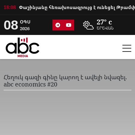
18:08
08
27° c
ՕԳՍ
2026
ԵՐԵՎԱՆ
Հեղուկ գազի գինը կարող է ավելի նվազել.
abc economics #20