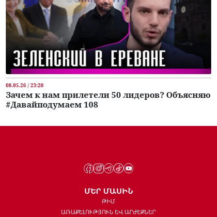
08.05.26 / 23:20
Зачем к нам прилетели 50 лидеров? Объясняю
#Давайподумаем 108
ՄԵՐ ՄԱՍԻՆ
ԹԻՄ
ԱՌԱՔԵԼՈՒԹՅՈՒՆ ԵՎ ԱՐԺԵՔՆԵՐ