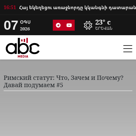
16:51
07
23° c
ՕԳՍ
2026
ԵՐԵՎԱՆ
Римский статут: Что, Зачем и Почему?
Давай подумаем #5