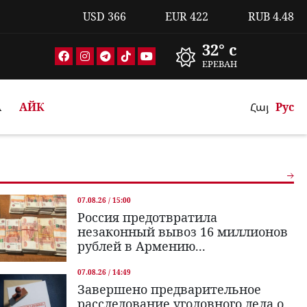
USD
366
EUR
422
RUB
4.48
32° c
ЕРЕВАН
А
АЙК
Հայ
Рус
07.08.26 / 15:00
Россия предотвратила
незаконный вывоз 16 миллионов
рублей в Армению...
07.08.26 / 14:49
Завершено предварительное
расследование уголовного дела о