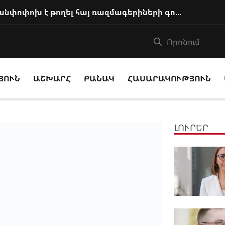
Բաքվի վերաքննիչ դատարանն անփոփոխ է թողել հայ ռազմագերիների գործով վճիռները
ՅՈՒՆ
ԱՇԽԱՐՀ
ԲԱՆԱԿ
ՀԱՍԱՐԱԿՈՒԹՅՈՒՆ
ԼՈՒՐԵՐ