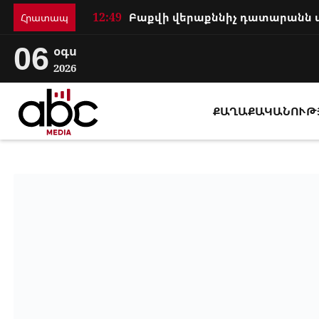
12:49
Հրատապ
06
օգս
2026
ՔԱՂԱՔԱԿԱՆՈՒԹ