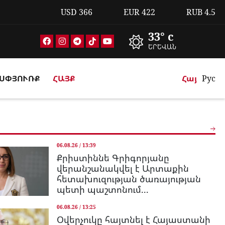
USD
366
EUR
422
RUB
4.5
33° c
ԵՐԵՎԱՆ
ՍՓՅՈՒՌՔ
ՀԱՅՔ
Հայ
Рус
06.08.26 / 13:39
Քրիստիննե Գրիգորյանը
վերանշանակվել է Արտաքին
հետախուզության ծառայության
պետի պաշտոնում...
06.08.26 / 13:25
Օվերչուկը հայտնել է Հայաստանի