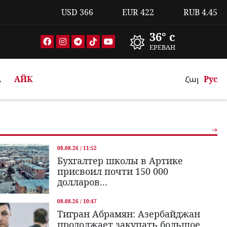
USD
366
EUR
422
RUB
4.45
36° c
ЕРЕВАН
А
АЙК
Հայ
Рус
08.08.26 / 11:52
Бухгалтер школы в Артике
присвоил почти 150 000
долларов...
08.08.26 / 10:47
Тигран Абрамян: Азербайджан
продолжает закупать большое