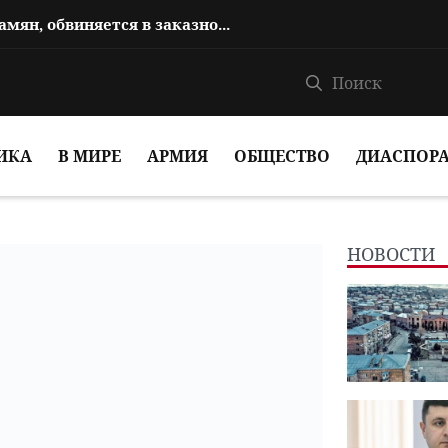
Сын Овика Абрамяна, Аргам Абрамян, обвиняется в заказном убийстве
ИКА
В МИРЕ
АРМИЯ
ОБЩЕСТВО
ДИАСПОР
НОВОСТИ