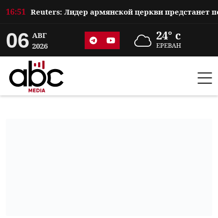
16:51
06
24° c
АВГ
2026
ЕРЕВАН