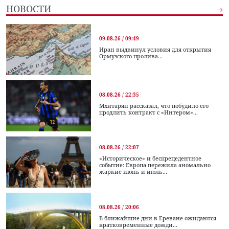
НОВОСТИ
09.08.26 / 09:49
Иран выдвинул условия для открытия
Ормузского пролива...
08.08.26 / 22:35
Мхитарян рассказал, что побудило его
продлить контракт с «Интером»...
08.08.26 / 22:07
«Историческое» и беспрецедентное
событие: Европа пережила аномально
жаркие июнь и июль...
08.08.26 / 20:06
В ближайшие дни в Ереване ожидаются
кратковременные дожди...