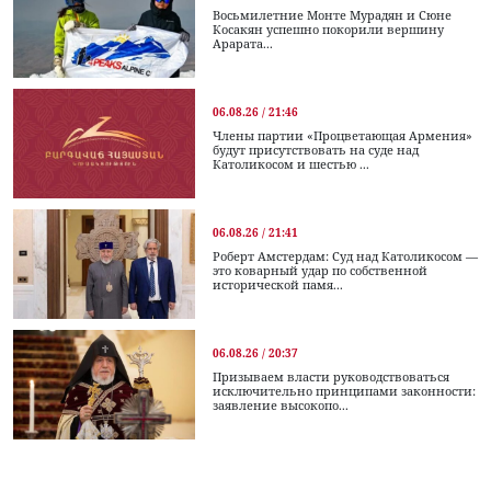
Восьмилетние Монте Мурадян и Сюне
Косакян успешно покорили вершину
Арарата...
06.08.26 / 21:46
Члены партии «Процветающая Армения»
будут присутствовать на суде над
Католикосом и шестью ...
06.08.26 / 21:41
Роберт Амстердам: Суд над Католикосом —
это коварный удар по собственной
исторической памя...
06.08.26 / 20:37
Призываем власти руководствоваться
исключительно принципами законности:
заявление высокопо...