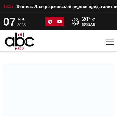
16:51
07
20° c
АВГ
2026
ЕРЕВАН