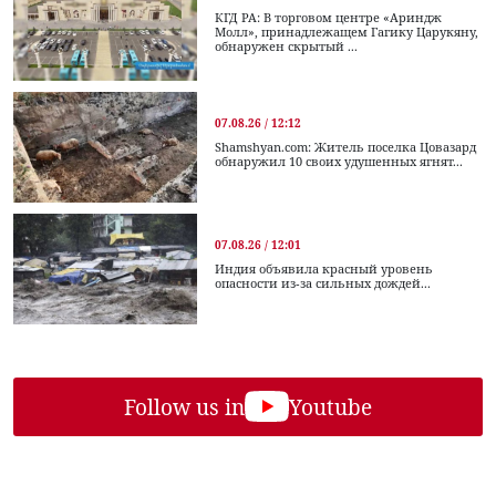
КГД РА: В торговом центре «Ариндж
Молл», принадлежащем Гагику Царукяну,
обнаружен скрытый ...
07.08.26 / 12:12
Shamshyan.com: Житель поселка Цовазард
обнаружил 10 своих удушенных ягнят...
07.08.26 / 12:01
Индия объявила красный уровень
опасности из-за сильных дождей...
Follow us in
Youtube