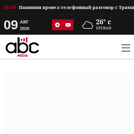
18:08
09
26° c
АВГ
2026
ЕРЕВАН