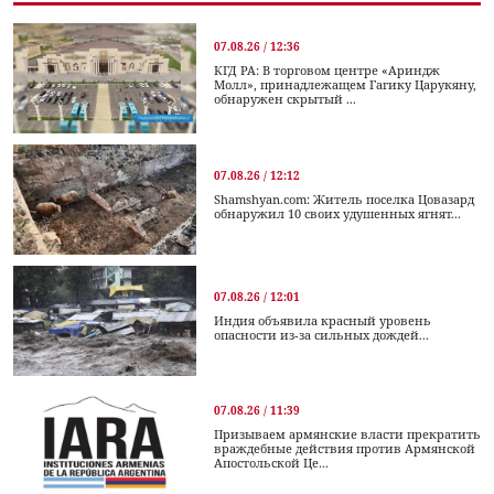
07.08.26 / 12:36
КГД РА: В торговом центре «Ариндж
Молл», принадлежащем Гагику Царукяну,
обнаружен скрытый ...
07.08.26 / 12:12
Shamshyan.com: Житель поселка Цовазард
обнаружил 10 своих удушенных ягнят...
07.08.26 / 12:01
Индия объявила красный уровень
опасности из-за сильных дождей...
07.08.26 / 11:39
Призываем армянские власти прекратить
враждебные действия против Армянской
Апостольской Це...