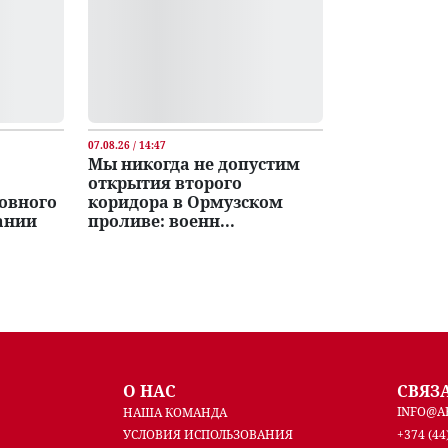
07.08.26 / 14:47
Мы никогда не допустим
открытия второго
ловного
коридора в Ормузском
ании
проливе: военн...
О НАС
СВЯЗ
INFO@A
НАША КОМАНДА
УСЛОВИЯ ИСПОЛЬЗОВАНИЯ
+374 (44