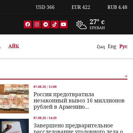
USD
366
EUR
422
RUB
4.48
27° c
ЕРЕВАН
А
АЙК
Հայ
Eng
Рус
07.08.26 / 15:00
Россия предотвратила
незаконный вывоз 16 миллионов
рублей в Армению...
07.08.26 / 14:49
Завершено предварительное
расследование уголовного дела о