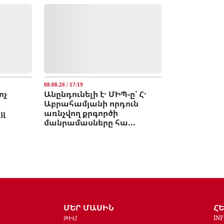
08.08.26 / 17:19
ոչ
Անընդունելի է․ ՄԻՊ-ը՝ Հ․
Աբրահամյանի որդուն
յլ
առնչվող քրգործի
մանրամասները հա...
ՄԵՐ ՄԱՍԻՆ
Հ
IN
ԹԻՄ