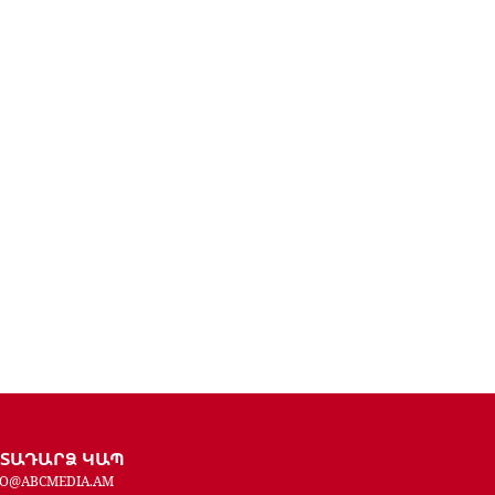
ԵՏԱԴԱՐՁ ԿԱՊ
FO@ABCMEDIA.AM