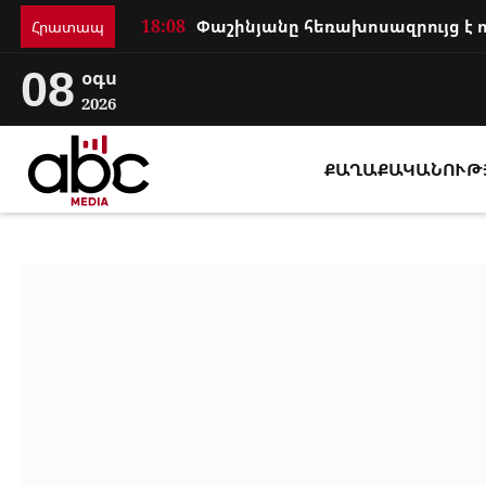
18:08
Հրատապ
08
օգս
2026
ՔԱՂԱՔԱԿԱՆՈՒԹ