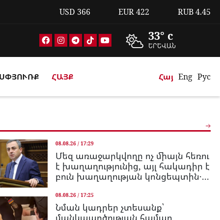
USD
366
EUR
422
RUB
4.45
33° c
ԵՐԵՎԱՆ
ՍՓՅՈՒՌՔ
ՀԱՅՔ
Հայ
Eng
Рус
08.08.26 / 17:29
Մեզ առաջարկվողը ոչ միայն հեռու
է խաղաղությունից, այլ հակադիր է
բուն խաղաղության կոնցեպտին․...
08.08.26 / 17:25
Նման կադրեր չտեսանք՝
մանկապղծության համար