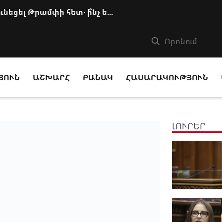
Փաշինյանը հեռախոսազրույց է ունեցել Թրամփի հետ․ ի՞նչ են քննարկել
ՅՈՒՆ
ԱՇԽԱՐՀ
ԲԱՆԱԿ
ՀԱՍԱՐԱԿՈՒԹՅՈՒՆ
ԼՈՒՐԵՐ