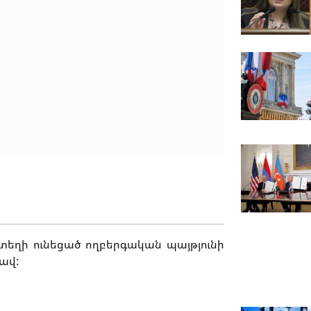
եղի ունեցած ողբերգական պայթյունի
ավ: