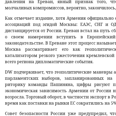
давления на Ереван, явный признак того, ч
молчаливых компромиссов, вероятно, закончилось
Как отмечает издание, хотя Армения официально 
ассоциаций под эгидой Москвы: ЕАЭС, СНГ и ОД
дистанцируется от России. Ереван встал на путь 
о своем намерении вступить в Европейски
законодательстве. В Ереване этот процесс называе
Москва рассматривает его как геополитичес
катализатором резкого ужесточения кремлевской
всего региона дипломатические события.
DW подчеркивает, что геополитические маневры а
парламентских выборов, запланированных на
риторику команды Пашиняна, цифры рисуют па
экономическая зависимость Армении от России н
возросла. Торговый оборот, в частности экспорт в Р
время как поставки на рынки ЕС сократились на 5%
Совет безопасности России уже предупредил, чт