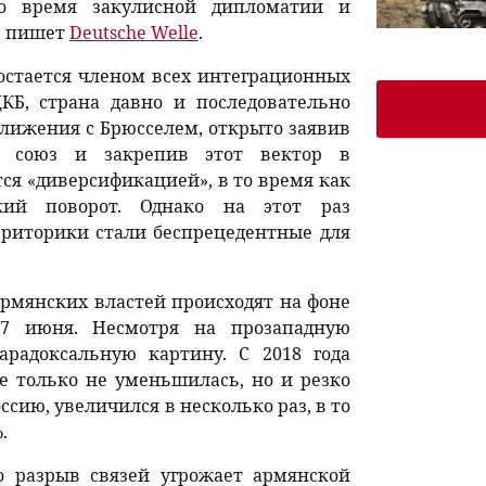
то время закулисной дипломатии и
, пишет
Deutsche Welle
.
остается членом всех интеграционных
КБ, страна давно и последовательно
сближения с Брюсселем, открыто заявив
й союз и закрепив этот вектор в
тся «диверсификацией», в то время как
кий поворот. Однако на этот раз
 риторики стали беспрецедентные для
рмянских властей происходят на фоне
 7 июня. Несмотря на прозападную
радоксальную картину. С 2018 года
е только не уменьшилась, но и резко
оссию, увеличился в несколько раз, в то
.
о разрыв связей угрожает армянской