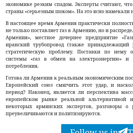
экономике резким спадом. Эксперты считают, что
страны «серьезным шоком». На это ясно намекали 
В настоящее время Армения практически полностью
не только поставляет газ в Армению, но и распреде
Армения», местное дочернее предприятие «Газ
иранский трубопровод (также принадлежащий р
стратегическую проблему. Поставки по нему 
системы «газ в обмен на электроэнергию» и
потребления.
Готова ли Армения к реальным экономическим пос
Европейский союз смягчить этот удар, и наск
период? Наконец, является ли перспектива мас
европейском рынке реальной альтернативой 
некоторых армянских экспертов, разговоры о 
преувеличиваются и политизируются.
Follow us in
T