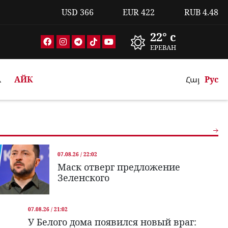
USD
366
EUR
422
RUB
4.48
22° c
ЕРЕВАН
А
АЙК
Հայ
Рус
07.08.26 / 22:02
Маск отверг предложение
Зеленского
07.08.26 / 21:02
У Белого дома появился новый враг: