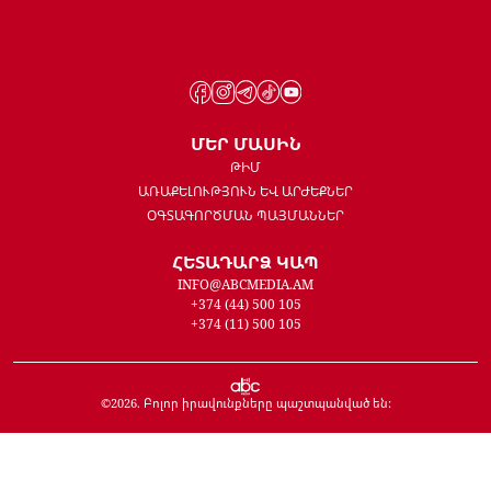
ՄԵՐ ՄԱՍԻՆ
ԹԻՄ
ԱՌԱՔԵԼՈՒԹՅՈՒՆ ԵՎ ԱՐԺԵՔՆԵՐ
ՕԳՏԱԳՈՐԾՄԱՆ ՊԱՅՄԱՆՆԵՐ
ՀԵՏԱԴԱՐՁ ԿԱՊ
INFO@ABCMEDIA.AM
+374 (44) 500 105
+374 (11) 500 105
©
2026
. Բոլոր իրավունքները պաշտպանված են: