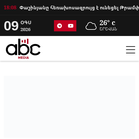
18:08
09
26° c
ՕԳՍ
2026
ԵՐԵՎԱՆ