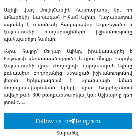
Ավելի վաղ Սուլեյմանլին հայտարարել էր, որ
ահաբեկիչ նախագահ Իլհամ Ալիևը Ղարաբաղում
սպանել է տասնյակ հազարավոր Ադրբեջանի և
Հայաստանի քաղաքացիների՝ իշխանությունը
պահպանելու համար։
«Նրա հայրը՝ Հեյդար Ալիևը, իրականացրել է
Խոջալուի ցեղասպանությունը և դրա մեղքը բարդել
Հայաստանի վրա։ Ժողովրդի մարդասպան Ալիևը
բռնապետ Էրդողանից ստացած իշխանությունով
լեզուն երկարացնում է Ֆրանսիայի նման
ժողովրդավարական երկրի վրա։ Ադրբեջանում
ավելի քան 300 քաղբանտարկյալ կա։ Աշխարհը դեռ
լռում է…»։
Follow us in
Telegram
Տարածել: