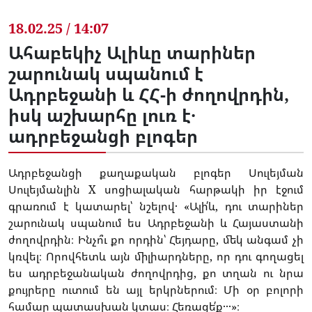
18.02.25 / 14:07
Ահաբեկիչ Ալիևը տարիներ
շարունակ սպանում է
Ադրբեջանի և ՀՀ-ի ժողովրդին,
իսկ աշխարհը լուռ է․
ադրբեջանցի բլոգեր
Ադրբեջանցի քաղաքական բլոգեր Սուլեյման
Սուլեյմանլին X սոցիալական հարթակի իր էջում
գրառում է կատարել՝ նշելով․ «Ալի՛և, դու տարիներ
շարունակ սպանում ես Ադրբեջանի և Հայաստանի
ժողովրդին։ Ինչո՞ւ քո որդին՝ Հեյդարը, մեկ անգամ չի
կռվել։ Որովհետև այն միլիարդները, որ դու գողացել
ես ադրբեջանական ժողովրդից, քո տղան ու նրա
քույրերը ուտում են այլ երկրներում։ Մի օր բոլորի
համար պատասխան կտաս։ Հեռացե՛ք․․․»։